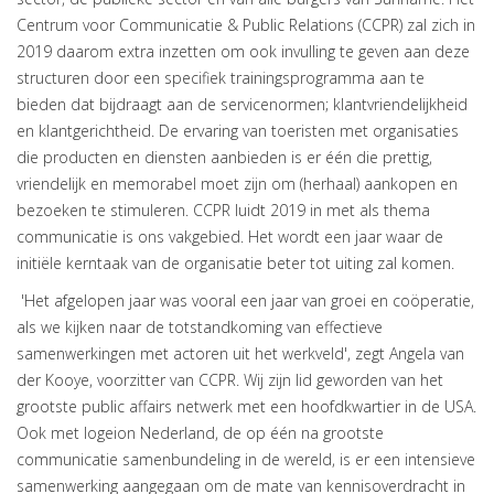
Centrum voor Communicatie & Public Relations (CCPR) zal zich in
2019 daarom extra inzetten om ook invulling te geven aan deze
structuren door een specifiek trainingsprogramma aan te
bieden dat bijdraagt aan de servicenormen; klantvriendelijkheid
en klantgerichtheid. De ervaring van toeristen met organisaties
die producten en diensten aanbieden is er één die prettig,
vriendelijk en memorabel moet zijn om (herhaal) aankopen en
bezoeken te stimuleren. CCPR luidt 2019 in met als thema
communicatie is ons vakgebied. Het wordt een jaar waar de
initiële kerntaak van de organisatie beter tot uiting zal komen.
'Het afgelopen jaar was vooral een jaar van groei en coöperatie,
als we kijken naar de totstandkoming van effectieve
samenwerkingen met actoren uit het werkveld', zegt Angela van
der Kooye, voorzitter van CCPR. Wij zijn lid geworden van het
grootste public affairs netwerk met een hoofdkwartier in de USA.
Ook met logeion Nederland, de op één na grootste
communicatie samenbundeling in de wereld, is er een intensieve
samenwerking aangegaan om de mate van kennisoverdracht in