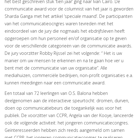
het best geschreven stuk ‘tien jaar’ ging naar Ivan Cairo. De
communicatie award voor de columnist van het jaar is geworden
Sharda Ganga met het artikel ‘speciale maand’. De participanten
van het communicatieocngres waren tevreden met het
eindoordeel van de jury die nogmaals het ebdrijfsleven heeft
opgeroepen om hun personeel en/of organisatie op te geven
voor de verschillende categorieën van de communicatie awards.
De jury voorzitter Robby Rijssel zei het volgende: “ Het is uw
manier om uw mensen te erkennen en na te gaan hoe ver u
bent met de communicatie van uw organisatie”. Alle
mediahuizen, commerciële bedrijven, non-profit organisaties e.a.
kunnen meedingen naar een communicatie award.
Een totaal van 72 leerlingen van O.S. Balona hebben
deelgenomen aan de interactieve speurtocht: dromen, durven,
doen op communicatiebeurs die toegankelijk was voor het
publiek. De voorzitter van CCPR, Angela van der Kooye, lanceerde
ook de volgende activiteit: het jongeren communicatiecongres.
Geïnteresseerden hebben zich reeds aangemeld om samen
met CCPR, het jongeren communicatiecongres te realiseren.