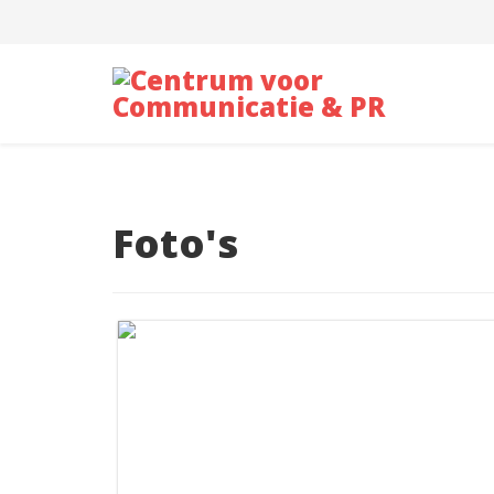
Foto's