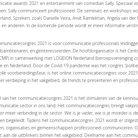
catie awards 2021 en entertainment van comedian Sally. Speciaal v
ven: Sally communiceert professioneel. De seminars en workshops wo
land. Sprekers zoals Danielle Veira, Anvit Ramlekhan, Angela van der
en anderen. In de komende periode wordt er meer informatie verstrekt
.
municatiecongres 2021 is voor communicatie professionals leiding
dsambtenaren, en geïnteresseerden. De hoofdorganisator is het Cent
CMP) in samenwerking met LOGEION Nederland (beroepsvereniging comm
e en Nederland. Door de Covid-19 pandemie was het congres 'politiek
lle voorbereidingsfase, is het online communicatiecongres voor 2021, e
r verdieping in het vakgebied, de trends te presenteren en professi
 van het communicatiecongres 2021 is het stimuleren van de kennisui
nicatie sector in ons land. Het communicatiecongres brengt vakprofe
or meer verbinding in de sector. Wie is je vader, wie is je moeder is de
 en begeleidt. Tijdens het communicatiecongres 2021 wordt er stilgest
uen, organisaties en gemeenschappen professioneel communiceren. O
kt aan de uitblinkers binnen het vakgebied. Deelname aan het commun