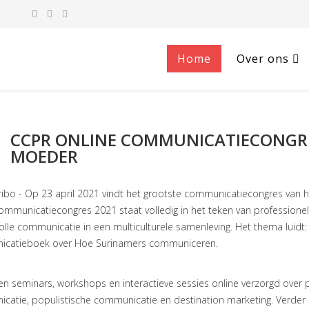
Home
Over ons
CCPR ONLINE COMMUNICATIECONGRES W
MOEDER
ibo - Op 23 april 2021 vindt het grootste communicatiecongres van h
ommunicatiecongres 2021 staat volledig in het teken van professione
lle communicatie in een multiculturele samenleving. Het thema luidt:
catieboek over Hoe Surinamers communiceren.
n seminars, workshops en interactieve sessies online verzorgd over p
catie, populistische communicatie en destination marketing. Verder