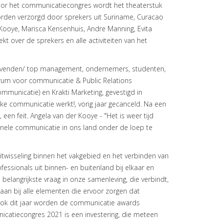
oor het communicatiecongres wordt het theaterstuk
rden verzorgd door sprekers uit Suriname, Curacao
 Kooye, Marisca Kensenhuis, Andre Manning, Evita
 over de sprekers en alle activiteiten van het
gevenden/ top management, ondernemers, studenten,
rum voor communicatie & Public Relations
unicatie) en Krakti Marketing, gevestigd in
e communicatie werkt!, vorig jaar gecanceld. Na een
en feit. Angela van der Kooye - "Het is weer tijd
onele communicatie in ons land onder de loep te
twisseling binnen het vakgebied en het verbinden van
ssionals uit binnen- en buitenland bij elkaar en
 belangrijkste vraag in onze samenleving, die verbindt,
aan bij alle elementen die ervoor zorgen dat
ok dit jaar worden de communicatie awards
icatiecongres 2021 is een investering, die meteen