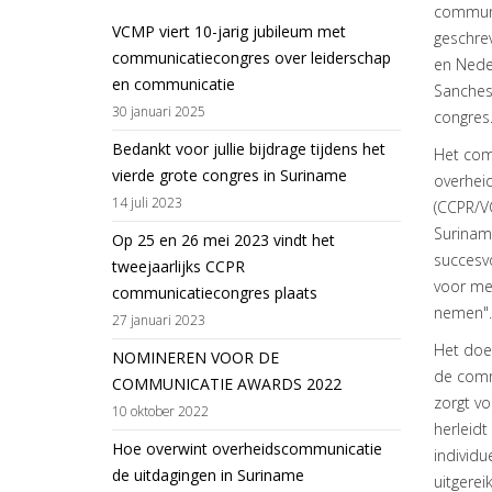
communi
VCMP viert 10-jarig jubileum met
geschre
communicatiecongres over leiderschap
en Neder
en communicatie
Sanches 
30 januari 2025
congres
Bedankt voor jullie bijdrage tijdens het
Het com
vierde grote congres in Suriname
overhei
14 juli 2023
(CCPR/V
Surinam
Op 25 en 26 mei 2023 vindt het
succesvo
tweejaarlijks CCPR
voor mee
communicatiecongres plaats
nemen".
27 januari 2023
Het doel
NOMINEREN VOOR DE
de commu
COMMUNICATIE AWARDS 2022
zorgt vo
10 oktober 2022
herleidt
Hoe overwint overheidscommunicatie
individ
de uitdagingen in Suriname
uitgerei