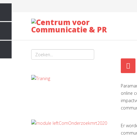
Paramar
online c
impactvo
communi
Er worde
communi