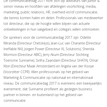
De communicatiedag 2017 richt zich op adviseurs van junior &
senior niveau en hoofden van afdelingen voorlichting, media,
marketing, public relations, HR, overheid en/of communicatie,
die kennis komen halen en delen. Professionals van medewerker
tot directeur, die op de hoogte willen blijven van actuele
ontwikkelingen in hun vakgebied en collega’s willen ontmoeten.
De sprekers voor de communicatiedag 2017 zijn: Odette
Miranda (Directeur Chetskeys), Jean-Luc van Charante (Directeur
Ineffable NV), Jorgen Power (Directeur XL Solutions), Sherida
Mormon (Directeur ABIC), Jerry Akum (Directeur Stichting
Toerisme Suriname), Sinfra Zaandam (Directeur SHATA), Omar
Kbiri (Directeur Maak Amsterdam) en Angela van der Kooye
(Voorzitter CCPR). Allen professionals op het gebied van
Marketing & Communicatie op nationaal en internationaal
niveau. De communicatiedag 2017 is eveneens een tweejaarlijks
evenement, dat Suriname profileert als gedegen business
partner in binnen- en buitenland op het gebied van
communicatie.