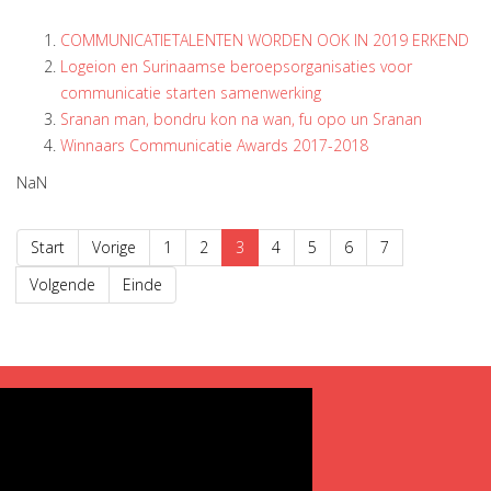
COMMUNICATIETALENTEN WORDEN OOK IN 2019 ERKEND
Logeion en Surinaamse beroepsorganisaties voor
communicatie starten samenwerking
Sranan man, bondru kon na wan, fu opo un Sranan
Winnaars Communicatie Awards 2017-2018
NaN
Start
Vorige
1
2
3
4
5
6
7
Volgende
Einde