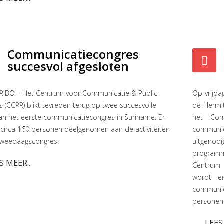
Communicatiecongres
succesvol afgesloten
IBO – Het Centrum voor Communicatie & Public
Op vrijda
s (CCPR) blikt tevreden terug op twee succesvolle
de Hermit
an het eerste communicatiecongres in Suriname. Er
het Com
circa 160 personen deelgenomen aan de activiteiten
communic
 tweedaagscongres.
uitgeno
programm
S MEER...
Centrum 
wordt e
communi
personen 
LEES