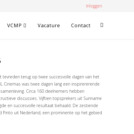
Inloggen
VCMP
Vacature
Contact
6
 tevreden terug op twee succesvolle dagen van het
BL Cinemas was twee dagen lang een inspirererende
se samenleving. Circa 160 deelnemers hebben
uctieve discussies. Vijftien topsprekers uit Suriname
de en succesvolle resultaat behaald. De zestiende
d Pinto uit Nederland; een prominente op het gebied