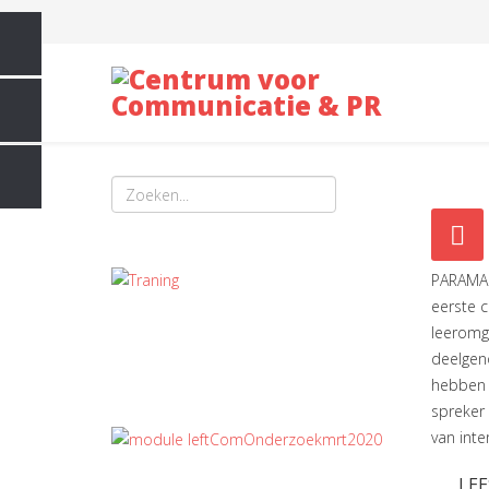
PARAMAR
eerste 
leeromg
deelgeno
hebben 
spreker 
van inte
LEE