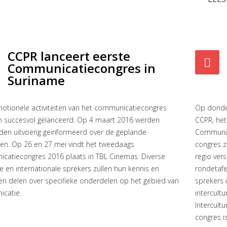
CCPR lanceert eerste
Communicatiecongres in
Suriname
otionele activiteiten van het communicatiecongres
Op donder
jn succesvol gelanceerd. Op 4 maart 2016 werden
CCPR, het
den uitvoerig geinformeerd over de geplande
Communic
iten. Op 26 en 27 mei vindt het tweedaags
congres z
catiecongres 2016 plaats in TBL Cinemas. Diverse
regio ver
e en internationale sprekers zullen hun kennis en
rondetafe
en delen over specifieke onderdelen op het gebied van
sprekers i
catie.
intercult
Intercult
congres i