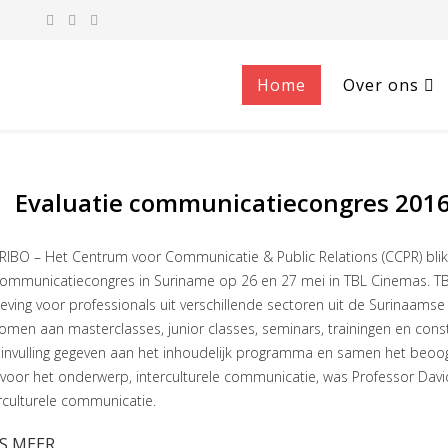
Home
Over ons
Evaluatie communicatiecongres 201
IBO – Het Centrum voor Communicatie & Public Relations (CCPR) blikt
communicatiecongres in Suriname op 26 en 27 mei in TBL Cinemas. T
eving voor professionals uit verschillende sectoren uit de Surinaam
men aan masterclasses, junior classes, seminars, trainingen en constr
invulling gegeven aan het inhoudelijk programma en samen het beoog
voor het onderwerp, interculturele communicatie, was Professor Davi
rculturele communicatie.
S MEER...