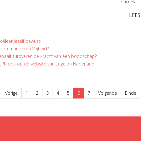
succes.
LEES
ofileer jezelf bewust!
 communiceren Vrijheid?
epaalt tutoyeren de kracht van een boodschap?
CPR ook op de website van Logeion Nederland
Vorige
1
2
3
4
5
6
7
Volgende
Einde