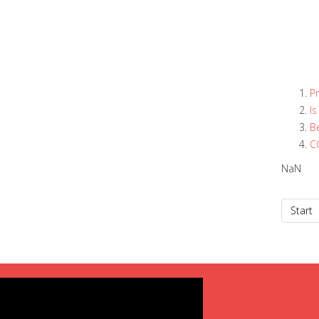
Pr
Is
B
C
NaN
Start