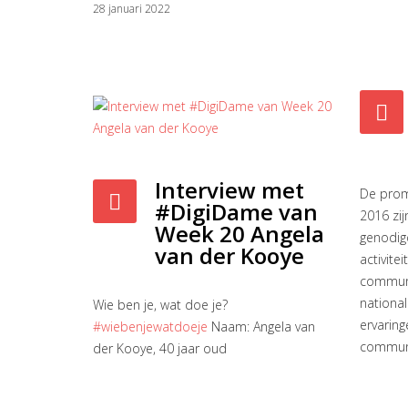
28 januari 2022
Interview met
De prom
#DigiDame van
2016 zi
Week 20 Angela
genodig
van der Kooye
activite
communi
national
Wie ben je, wat doe je?
ervaring
#wiebenjewatdoeje
Naam: Angela van
communi
der Kooye, 40 jaar oud